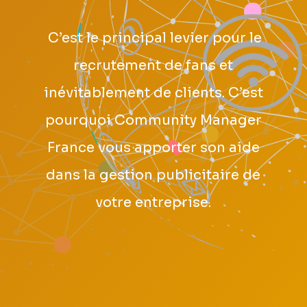
C’est le principal levier pour le
recrutement de fans et
inévitablement de clients. C’est
pourquoi Community Manager
France vous apporter son aide
dans la gestion publicitaire de
votre entreprise.